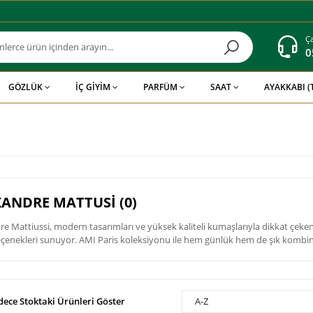
Ça
0
GÖZLÜK
İÇ GİYİM
PARFÜM
SAAT
AYAKKABI 
ANDRE MATTUSİ (0)
re Mattiussi, modern tasarımları ve yüksek kaliteli kumaşlarıyla dikkat çeken
eçenekleri sunuyor. AMI Paris koleksiyonu ile hem günlük hem de şık kombin
dece Stoktaki Ürünleri Göster
A-Z