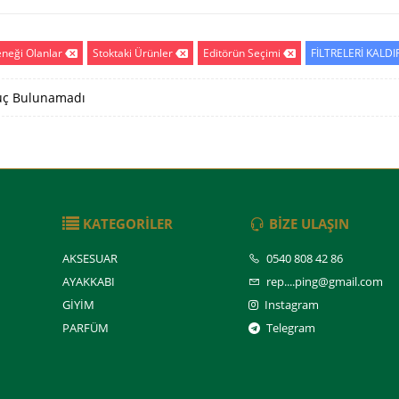
eneği Olanlar
Stoktaki Ürünler
Editörün Seçimi
FİLTRELERİ KALDI
ç Bulunamadı
KATEGORİLER
BİZE ULAŞIN
AKSESUAR
0540 808 42 86
AYAKKABI
rep....ping@gmail.com
GİYİM
Instagram
PARFÜM
Telegram