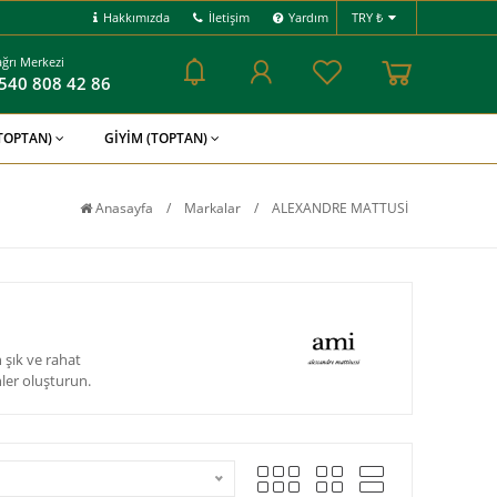
Hakkımızda
İletişim
Yardım
TRY ₺
ğrı Merkezi
540 808 42 86
(TOPTAN)
GİYİM (TOPTAN)
Anasayfa
/
Markalar
/
ALEXANDRE MATTUSİ
 şık ve rahat
ler oluşturun.