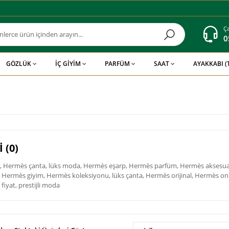
Ça
0
GÖZLÜK
İÇ GİYİM
PARFÜM
SAAT
AYAKKABI 
 (0)
 Hermès çanta, lüks moda, Hermès eşarp, Hermès parfüm, Hermès aksesuar
, Hermès giyim, Hermès koleksiyonu, lüks çanta, Hermès orijinal, Hermès onli
fiyat, prestijli moda