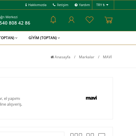
Hakkımızda
İletişim
Yardım
TRY ₺
ğrı Merkezi
540 808 42 86
(TOPTAN)
GİYİM (TOPTAN)
Anasayfa
/
Markalar
/
MAVİ
, el yapımı
ne alışveriş,