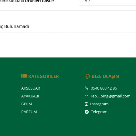
dece Stoktaki Ürünleri Göster
A-Z
ç Bulunamadı
KATEGORİLER
BİZE ULAŞIN
AKSESUAR
0540 808 42 86
AYAKKABI
rep....ping@gmail.com
GİYİM
Instagram
PARFÜM
Telegram